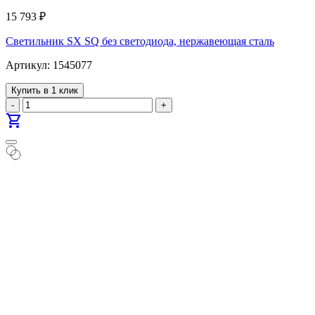
15 793
₽
Светильник SX SQ без светодиода, нержавеющая сталь
Артикул: 1545077
Купить в 1 клик
-
+
shopping_cart