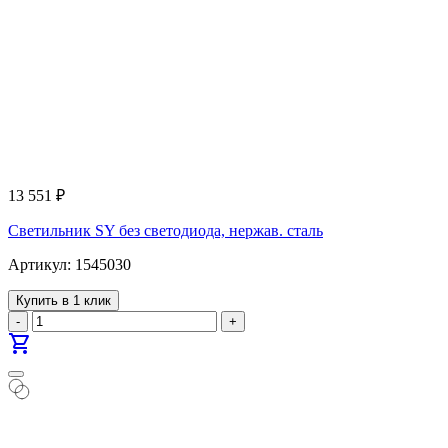
13 551
₽
Светильник SY без светодиода, нержав. сталь
Артикул: 1545030
Купить в 1 клик
-
+
shopping_cart