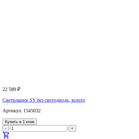
22 589
₽
Светильник SY без светодиода, золото
Артикул: 1545032
Купить в 1 клик
-
+
shopping_cart