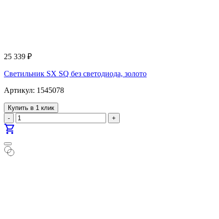
25 339
₽
Светильник SX SQ без светодиода, золото
Артикул: 1545078
Купить в 1 клик
-
+
shopping_cart