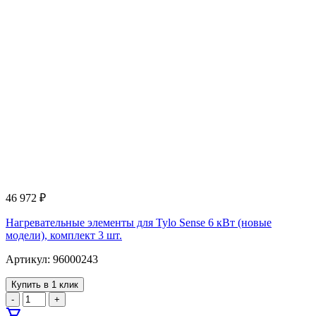
46 972
₽
Нагревательные элементы для Tylo Sense 6 кВт (новые
модели), комплект 3 шт.
Артикул: 96000243
Купить в 1 клик
-
+
shopping_cart