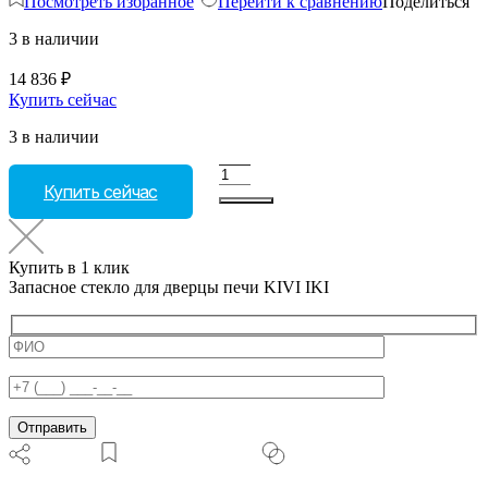
Посмотреть избранное
Перейти к сравнению
Поделиться
3 в наличии
14 836
₽
Купить сейчас
3 в наличии
Количество
Купить сейчас
товара
Запасное
стекло
для
Купить в 1 клик
дверцы
Запасное стекло для дверцы печи KIVI IKI
печи
KIVI
IKI