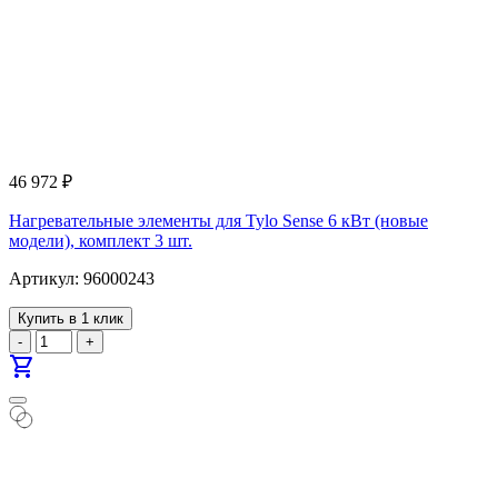
46 972
₽
Нагревательные элементы для Tylo Sense 6 кВт (новые
модели), комплект 3 шт.
Артикул: 96000243
Купить в 1 клик
-
+
shopping_cart