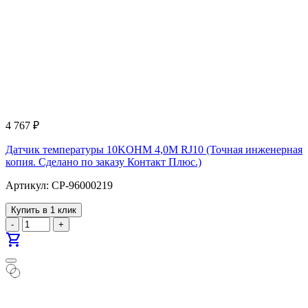
4 767
₽
Датчик температуры 10KOHM 4,0M RJ10 (Точная инженерная
копия. Cделано по заказу Контакт Плюс.)
Артикул: CP-96000219
Купить в 1 клик
-
+
shopping_cart