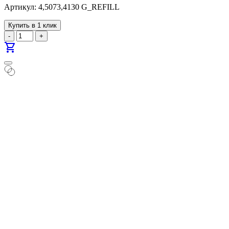
Артикул: 4,5073,4130 G_REFILL
Купить в 1 клик
-
+
shopping_cart