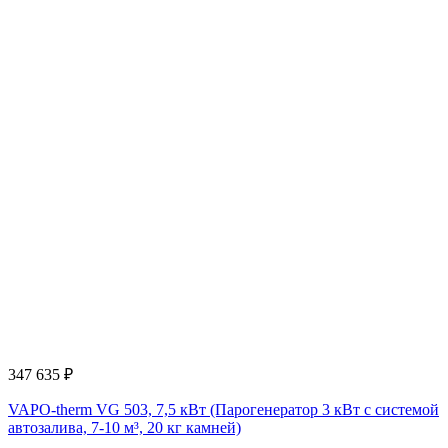
347 635
₽
VAPO-therm VG 503, 7,5 кВт (Парогенератор 3 кВт с системой
автозалива, 7-10 м³, 20 кг камней)