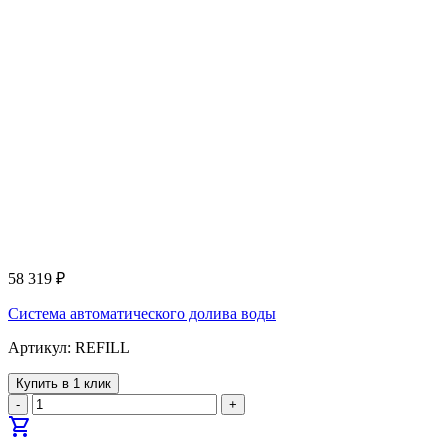
58 319
₽
Система автоматического долива воды
Артикул: REFILL
Купить в 1 клик
-
+
shopping_cart