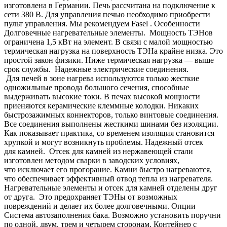
изготовлена в Германии. Печь рассчитана на подключение к
сети 380 В. Для управления печью необходимо приобрести
пульт управления. Мы рекомендуем Fasel . Особенности
Долговечные нагревательные элементы. Мощность ТЭНов
ограничена 1,5 кВт на элемент. В связи с малой мощностью
термическая нагрузка на поверхность ТЭНа крайне низка. Это
простой закон физики. Ниже термическая нагрузка — выше
срок службы. Надежные электрические соединения.
Для печей в зоне нагрева используются только жесткие
одножильные провода большого сечения, способные
выдерживать высокие токи. В печах высокой мощности
приеняются керамические клеммные колодки. Никаких
быстрозажимных коннекторов, только винтовые соединения.
Все соединения выполнены жесткими шинами без изоляции.
Как показывает практика, со временем изоляция становится
хрупкой и могут возникнуть проблемы. Надежный отсек
для камней. Отсек для камней из нержавеющей стали
изготовлен методом сварки в заводских условиях,
что исключает его прогорание. Камни быстро нагреваются,
что обеспечивает эффективный отвод тепла из нагревателя.
Нагревательные элементы и отсек для камней отделены друг
от друга. Это предохраняет ТЭНы от возможных
повреждений и делает их более долговечными. Опции
Система автозаполнения бака. Возможно установить поручни
по одной, двум, трем и четырем сторонам. Контейнер с