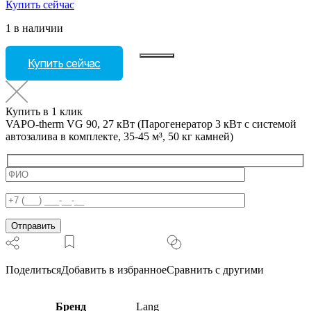
Купить сейчас
1 в наличии
Количество
Купить сейчас
товара
VAPO-
therm
VG
Купить в 1 клик
90,
VAPO-therm VG 90, 27 кВт (Парогенератор 3 кВт с системой
27
автозалива в комплекте, 35-45 м³, 50 кг камней)
кВт
(Парогенератор
3
кВт
с
системой
автозалива
в
комплекте,
35-
45
Поделиться
Добавить в избранное
Сравнить с другими
м³,
50
кг
Бренд
Lang