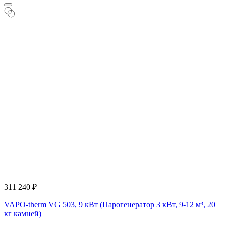
311 240
₽
VAPO-therm VG 503, 9 кВт (Парогенератор 3 кВт, 9-12 м³, 20
кг камней)