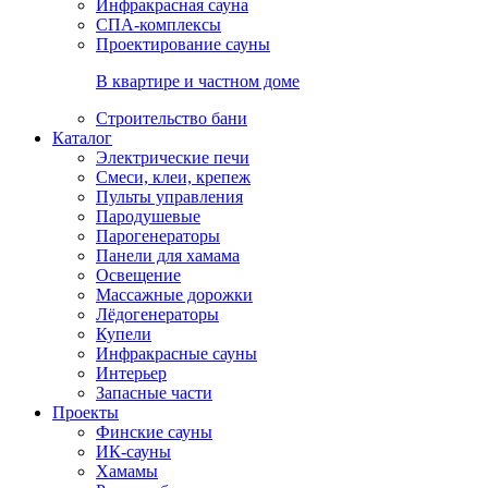
Инфракрасная сауна
СПА-комплексы
Проектирование сауны
В квартире и частном доме
Строительство бани
Каталог
Электрические печи
Смеси, клеи, крепеж
Пульты управления
Пародушевые
Парогенераторы
Панели для хамама
Освещение
Массажные дорожки
Лёдогенераторы
Купели
Инфракрасные сауны
Интерьер
Запасные части
Проекты
Финские сауны
ИК-сауны
Хамамы