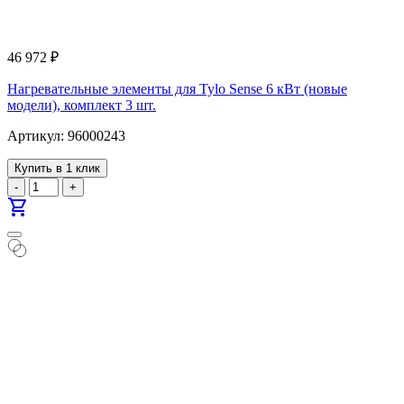
46 972
₽
Нагревательные элементы для Tylo Sense 6 кВт (новые
модели), комплект 3 шт.
Артикул: 96000243
Купить в 1 клик
-
+
shopping_cart