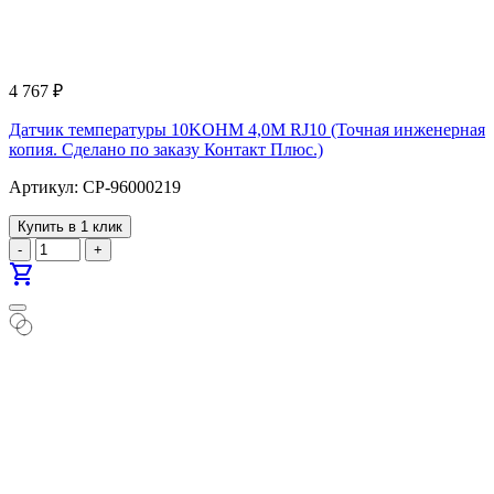
4 767
₽
Датчик температуры 10KOHM 4,0M RJ10 (Точная инженерная
копия. Cделано по заказу Контакт Плюс.)
Артикул: CP-96000219
Купить в 1 клик
-
+
shopping_cart