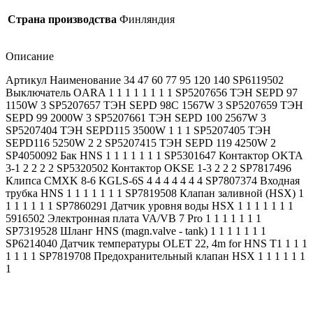
Страна производства
Финляндия
Описание
Артикул Наименование 34 47 60 77 95 120 140 SP6119502
Выключатель OARA 1 1 1 1 1 1 1 1 SP5207656 ТЭН SEPD 97
1150W 3 SP5207657 ТЭН SEPD 98C 1567W 3 SP5207659 ТЭН
SEPD 99 2000W 3 SP5207661 ТЭН SEPD 100 2567W 3
SP5207404 ТЭН SEPD115 3500W 1 1 1 SP5207405 ТЭН
SEPD116 5250W 2 2 SP5207415 ТЭН SEPD 119 4250W 2
SP4050092 Бак HNS 1 1 1 1 1 1 1 SP5301647 Контактор OKTA
3-1 2 2 2 2 SP5320502 Контактор OKSE 1-3 2 2 2 SP7817496
Клипса CMXK 8-6 KGLS-6S 4 4 4 4 4 4 4 SP7807374 Входная
трубка HNS 1 1 1 1 1 1 1 SP7819508 Клапан заливной (HSX) 1
1 1 1 1 1 1 SP7860291 Датчик уровня воды HSX 1 1 1 1 1 1 1
5916502 Электронная плата VA/VB 7 Pro 1 1 1 1 1 1 1
SP7319528 Шланг HNS (magn.valve - tank) 1 1 1 1 1 1 1
SP6214040 Датчик температуры OLET 22, 4m for HNS T1 1 1 1
1 1 1 1 SP7819708 Предохранительный клапан HSX 1 1 1 1 1 1
1