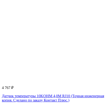
4 767
₽
Датчик температуры 10KOHM 4,0M RJ10 (Точная инженерная
копия. Cделано по заказу Контакт Плюс.)