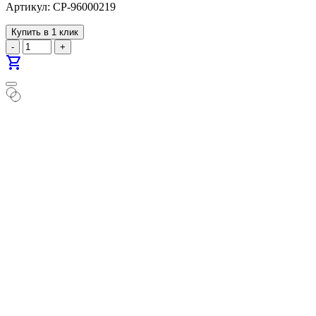
Артикул: CP-96000219
Купить в 1 клик
-
+
shopping_cart