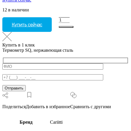
12 в наличии
Количество
Купить сейчас
товара
Термометр
SQ,
нержавеющая
Купить в 1 клик
сталь
Термометр SQ, нержавеющая сталь
Поделиться
Добавить в избранное
Сравнить с другими
Бренд
Cariitti