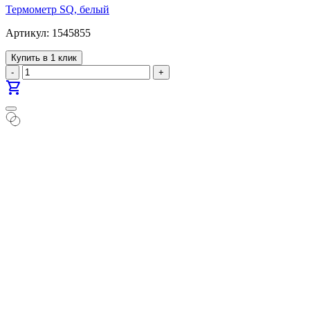
Термометр SQ, белый
Артикул: 1545855
Купить в 1 клик
-
+
shopping_cart