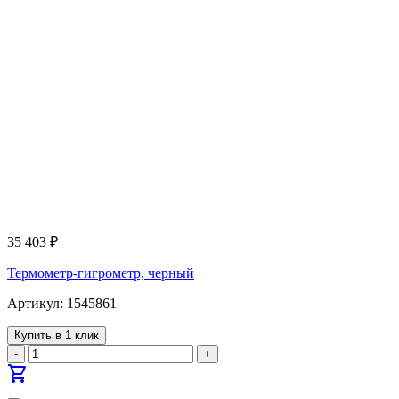
35 403
₽
Термометр-гигрометр, черный
Артикул: 1545861
Купить в 1 клик
-
+
shopping_cart