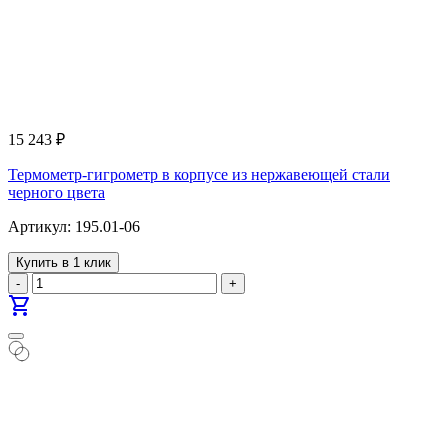
15 243
₽
Термометр-гигрометр в корпусе из нержавеющей стали
черного цвета
Артикул: 195.01-06
Купить в 1 клик
-
+
shopping_cart