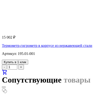
15 002
₽
Термометр-гигрометр в корпусе из нержавеющей стали
Артикул: 195.01-001
Купить в 1 клик
-
+
shopping_cart
Сопутствующие
товары