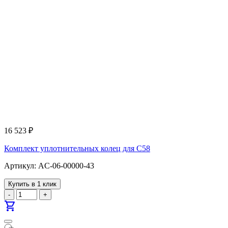
16 523
₽
Комплект уплотнительных колец для С58
Артикул: AC-06-00000-43
Купить в 1 клик
-
+
shopping_cart