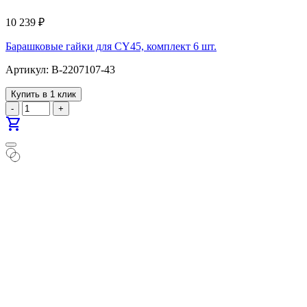
10 239
₽
Барашковые гайки для CY45, комплект 6 шт.
Артикул: B-2207107-43
Купить в 1 клик
-
+
shopping_cart