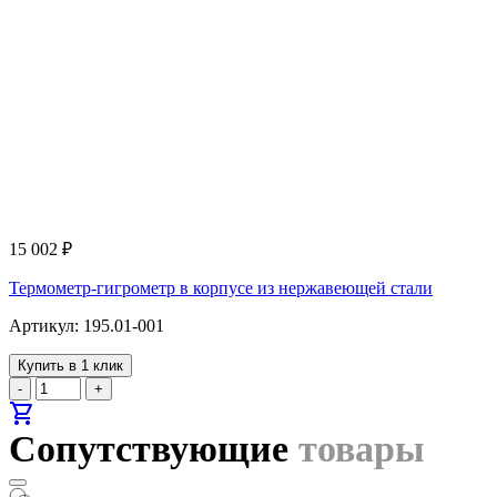
15 002
₽
Термометр-гигрометр в корпусе из нержавеющей стали
Артикул: 195.01-001
Купить в 1 клик
-
+
shopping_cart
Сопутствующие
товары