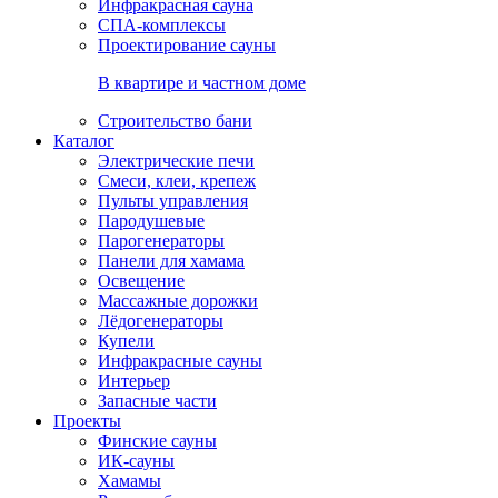
Инфракрасная сауна
СПА-комплексы
Проектирование сауны
В квартире и частном доме
Строительство бани
Каталог
Электрические печи
Смеси, клеи, крепеж
Пульты управления
Пародушевые
Парогенераторы
Панели для хамама
Освещение
Массажные дорожки
Лёдогенераторы
Купели
Инфракрасные сауны
Интерьер
Запасные части
Проекты
Финские сауны
ИК-сауны
Хамамы