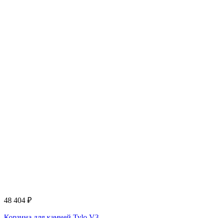
48 404
₽
Корзина для камней Tylo V3