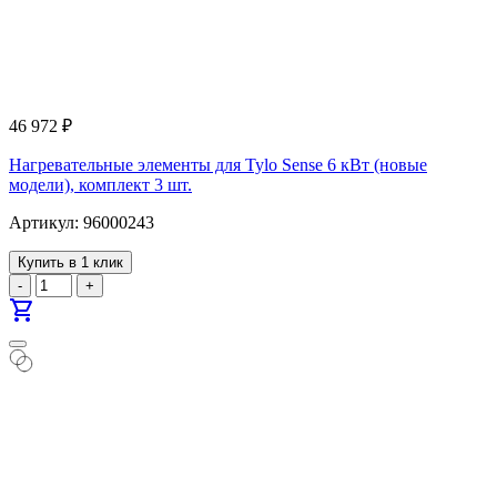
46 972
₽
Нагревательные элементы для Tylo Sense 6 кВт (новые
модели), комплект 3 шт.
Артикул: 96000243
Купить в 1 клик
-
+
shopping_cart