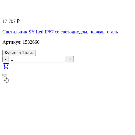
17 707
₽
Светильник SY Led IP67 со светодиодом, нержав. сталь
Артикул: 1532660
Купить в 1 клик
-
+
shopping_cart