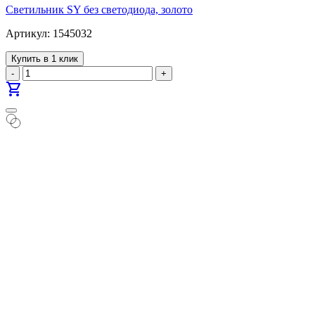
Светильник SY без светодиода, золото
Артикул: 1545032
Купить в 1 клик
-
+
shopping_cart