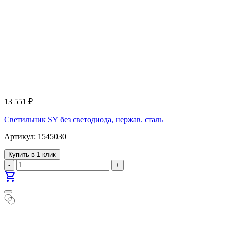
13 551
₽
Светильник SY без светодиода, нержав. сталь
Артикул: 1545030
Купить в 1 клик
-
+
shopping_cart