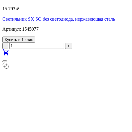
15 793
₽
Светильник SX SQ без светодиода, нержавеющая сталь
Артикул: 1545077
Купить в 1 клик
-
+
shopping_cart