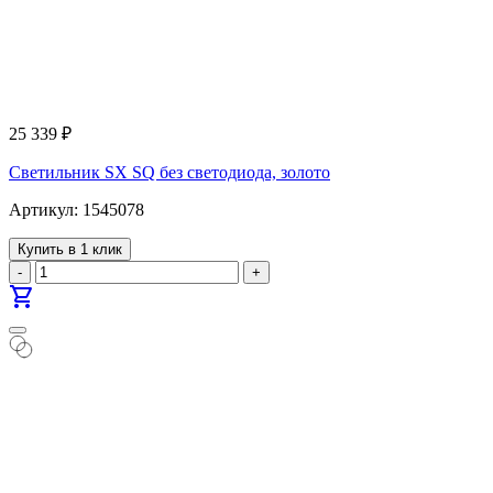
25 339
₽
Светильник SX SQ без светодиода, золото
Артикул: 1545078
Купить в 1 клик
-
+
shopping_cart