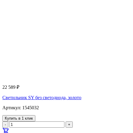
22 589
₽
Светильник SY без светодиода, золото
Артикул: 1545032
Купить в 1 клик
-
+
shopping_cart