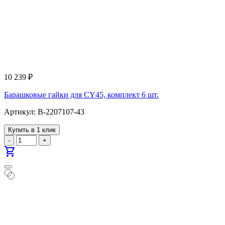
10 239
₽
Барашковые гайки для CY45, комплект 6 шт.
Артикул: B-2207107-43
Купить в 1 клик
-
+
shopping_cart