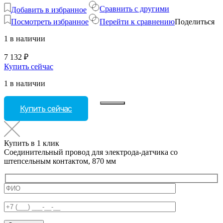
Сравнить с другими
Добавить в избранное
Посмотреть избранное
Перейти к сравнению
Поделиться
1 в наличии
7 132
₽
Купить сейчас
1 в наличии
Количество
Купить сейчас
товара
Соединительный
провод
для
Купить в 1 клик
электрода-
Соединительный провод для электрода-датчика со
датчика
штепсельным контактом, 870 мм
со
штепсельным
контактом,
870
мм