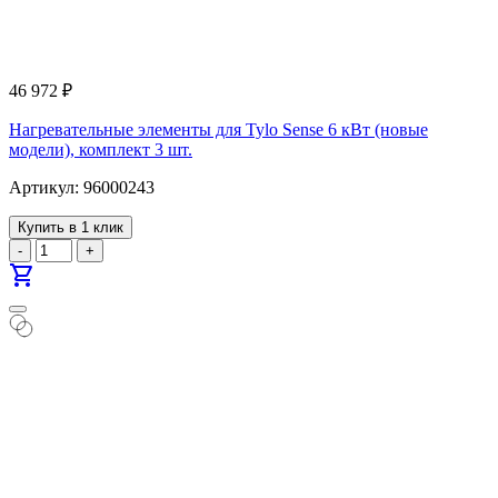
46 972
₽
Нагревательные элементы для Tylo Sense 6 кВт (новые
модели), комплект 3 шт.
Артикул: 96000243
Купить в 1 клик
-
+
shopping_cart