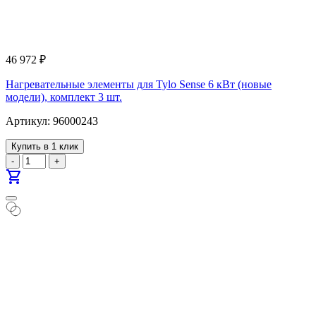
46 972
₽
Нагревательные элементы для Tylo Sense 6 кВт (новые
модели), комплект 3 шт.
Артикул: 96000243
Купить в 1 клик
-
+
shopping_cart