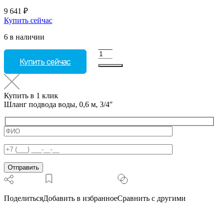
9 641
₽
Купить сейчас
6 в наличии
Количество
Купить сейчас
товара
Шланг
подвода
воды,
Купить в 1 клик
0,6
Шланг подвода воды, 0,6 м, 3/4″
м,
3/4"
Поделиться
Добавить в избранное
Сравнить с другими