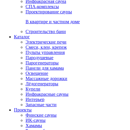
Инфракрасная сауна
СПА-комплексы
Проектирование сауны
В квартире и частном доме
Строительство бани
Каталог
Электрические печи
Смеси, клеи, крепеж
Пульты управления
Пародушевые
Парогенераторы
Панели для хамама
Освещение
Массажные дорожки
Лёдогенераторы
Купели
Инфракрасные сауны
Интерьер
Запасные части
Проекты
Финские сауны
ИК-сауны
Хамамы