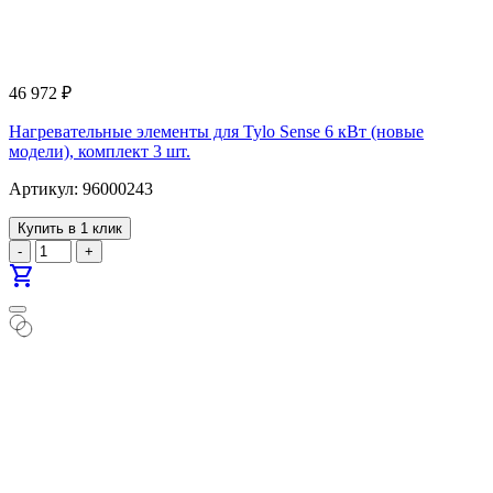
46 972
₽
Нагревательные элементы для Tylo Sense 6 кВт (новые
модели), комплект 3 шт.
Артикул: 96000243
Купить в 1 клик
-
+
shopping_cart