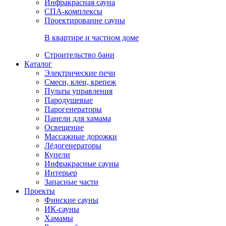
Инфракрасная сауна
СПА-комплексы
Проектирование сауны
В квартире и частном доме
Строительство бани
Каталог
Электрические печи
Смеси, клеи, крепеж
Пульты управления
Пародушевые
Парогенераторы
Панели для хамама
Освещение
Массажные дорожки
Лёдогенераторы
Купели
Инфракрасные сауны
Интерьер
Запасные части
Проекты
Финские сауны
ИК-сауны
Хамамы