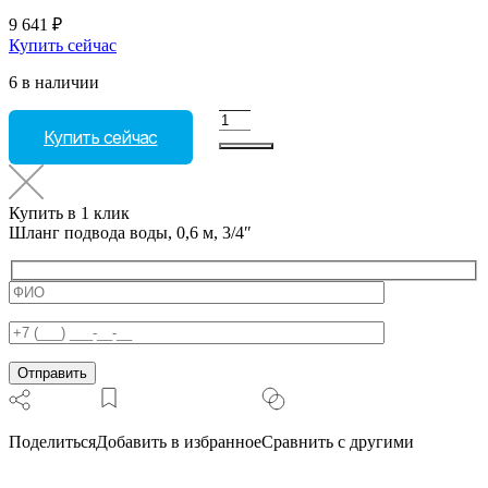
9 641
₽
Купить сейчас
6 в наличии
Количество
Купить сейчас
товара
Шланг
подвода
воды,
Купить в 1 клик
0,6
Шланг подвода воды, 0,6 м, 3/4″
м,
3/4"
Поделиться
Добавить в избранное
Сравнить с другими