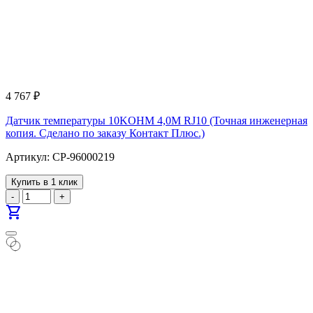
4 767
₽
Датчик температуры 10KOHM 4,0M RJ10 (Точная инженерная
копия. Cделано по заказу Контакт Плюс.)
Артикул: CP-96000219
Купить в 1 клик
-
+
shopping_cart