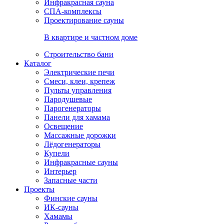
Инфракрасная сауна
СПА-комплексы
Проектирование сауны
В квартире и частном доме
Строительство бани
Каталог
Электрические печи
Смеси, клеи, крепеж
Пульты управления
Пародушевые
Парогенераторы
Панели для хамама
Освещение
Массажные дорожки
Лёдогенераторы
Купели
Инфракрасные сауны
Интерьер
Запасные части
Проекты
Финские сауны
ИК-сауны
Хамамы