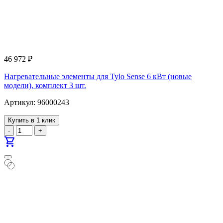
46 972
₽
Нагревательные элементы для Tylo Sense 6 кВт (новые
модели), комплект 3 шт.
Артикул: 96000243
Купить в 1 клик
-
+
shopping_cart