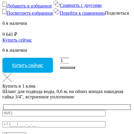
Сравнить с другими
Добавить в избранное
Посмотреть избранное
Перейти к сравнению
Поделиться
6 в наличии
9 641
₽
Купить сейчас
6 в наличии
Количество
Купить сейчас
товара
Шланг
для
подвода
Купить в 1 клик
воды,
Шланг для подвода воды, 0,6 м, на обоих концах накидная
0,6
гайка 3/4″, встроенное уплотнение
м,
на
обоих
концах
накидная
гайка
3/4",