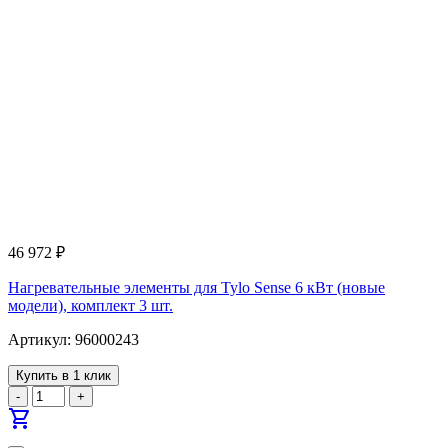
46 972
₽
Нагревательные элементы для Tylo Sense 6 кВт (новые
модели), комплект 3 шт.
Артикул: 96000243
Купить в 1 клик
-
+
shopping_cart