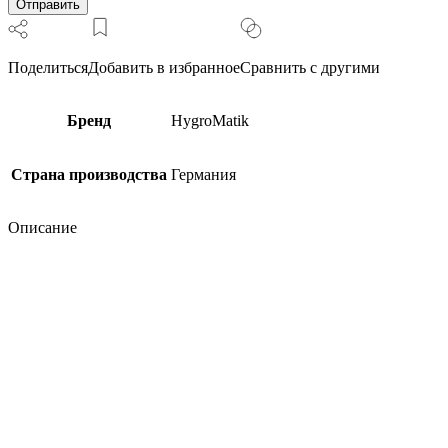
встроенное
уплотнение
Поделиться
Добавить в избранное
Сравнить с другими
Бренд
HygroMatik
Страна производства
Германия
Описание