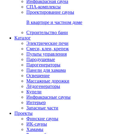
Инфракрасная сауна
СПА-комплексы
Проектирование сауны
В квартире и частном доме
Строительство бани
Каталог
Электрические печи
Смеси, клеи, крепеж
Пульты управления
Пародушевые
Парогенераторы
Панели для хамама
Освещение
Массажные дорожки
Лёдогенераторы
Купели
Инфракрасные сауны
Интерьер
Запасные части
Проекты
Финские сауны
ИК-сауны
Хамамы