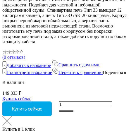
надежности. Подойдет для частной и небольшой
общественной сауны. Стандартная печь Тип 33 вмещает 12
килограмм камней, а печь Тип 33 GSK 20 килограмм. Корпус
покрыт черной жаростойкой эмалью, а верхняя часть
выполнена из матовой нержавеющей стали. Возможно
изготовить эту печь под заказ с корпусом без покраски
из хромированной стали, а также добавить поручни по бокам
и защиту кабеля.
☆
☆
☆
☆
☆
(0 отзывов)
Сравнить с другими
Добавить в избранное
Посмотреть избранное
Перейти к сравнению
Поделиться
В наличии
149 333
₽
Купить сейчас
Количество
Купить сейчас
товара
SAUNA-
therm
Тип
Купить в 1 клик
33,