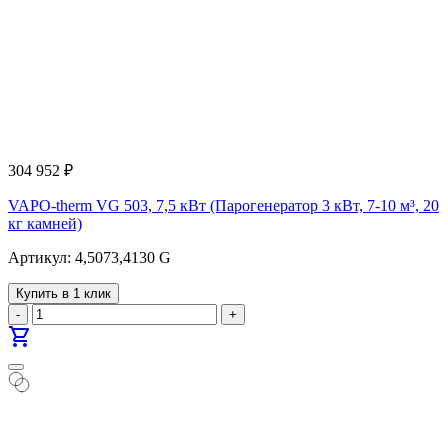
304 952
₽
VAPO-therm VG 503, 7,5 кВт (Парогенератор 3 кВт, 7-10 м³, 20
кг камней)
Артикул: 4,5073,4130 G
Купить в 1 клик
-
+
shopping_cart