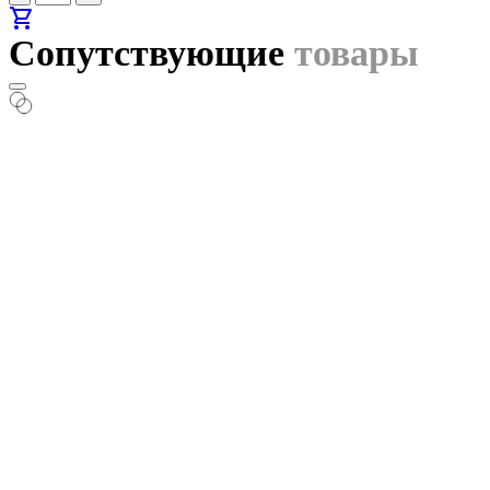
shopping_cart
Сопутствующие
товары