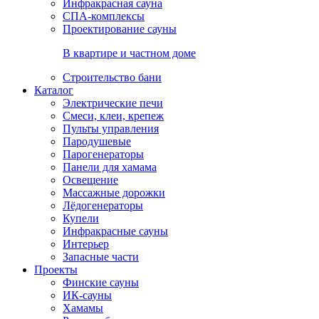
Инфракрасная сауна
СПА-комплексы
Проектирование сауны
В квартире и частном доме
Строительство бани
Каталог
Электрические печи
Смеси, клеи, крепеж
Пульты управления
Пародушевые
Парогенераторы
Панели для хамама
Освещение
Массажные дорожки
Лёдогенераторы
Купели
Инфракрасные сауны
Интерьер
Запасные части
Проекты
Финские сауны
ИК-сауны
Хамамы