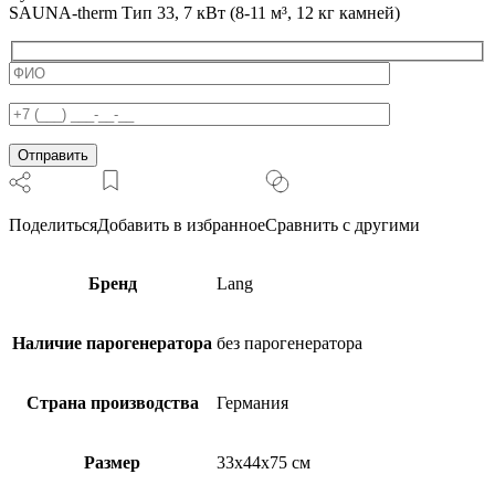
SAUNA-therm Тип 33, 7 кВт (8-11 м³, 12 кг камней)
7
кВт
(8-
11
м³,
12
кг
камней)
Поделиться
Добавить в избранное
Сравнить с другими
Бренд
Lang
Наличие парогенератора
без парогенератора
Страна производства
Германия
Размер
33x44x75 см