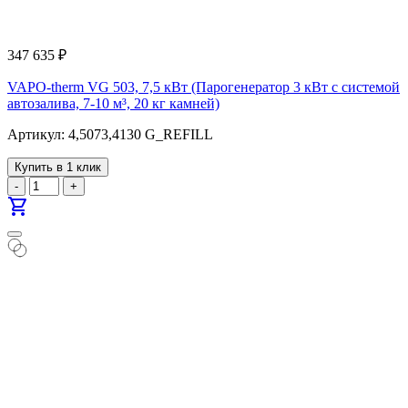
347 635
₽
VAPO-therm VG 503, 7,5 кВт (Парогенератор 3 кВт с системой
автозалива, 7-10 м³, 20 кг камней)
Артикул: 4,5073,4130 G_REFILL
Купить в 1 клик
-
+
shopping_cart