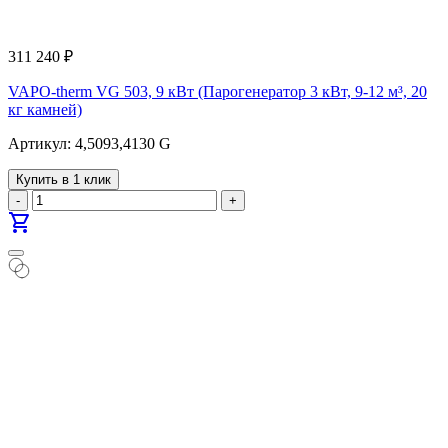
311 240
₽
VAPO-therm VG 503, 9 кВт (Парогенератор 3 кВт, 9-12 м³, 20
кг камней)
Артикул: 4,5093,4130 G
Купить в 1 клик
-
+
shopping_cart