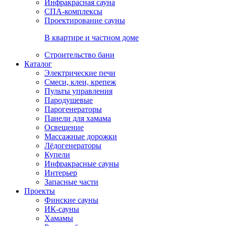
Инфракрасная сауна
СПА-комплексы
Проектирование сауны
В квартире и частном доме
Строительство бани
Каталог
Электрические печи
Смеси, клеи, крепеж
Пульты управления
Пародушевые
Парогенераторы
Панели для хамама
Освещение
Массажные дорожки
Лёдогенераторы
Купели
Инфракрасные сауны
Интерьер
Запасные части
Проекты
Финские сауны
ИК-сауны
Хамамы