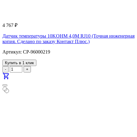
4 767
₽
Датчик температуры 10KOHM 4,0M RJ10 (Точная инженерная
копия. Cделано по заказу Контакт Плюс.)
Артикул: CP-96000219
Купить в 1 клик
-
+
shopping_cart