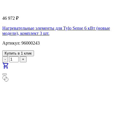
46 972
₽
Нагревательные элементы для Tylo Sense 6 кВт (новые
модели), комплект 3 шт.
Артикул: 96000243
Купить в 1 клик
-
+
shopping_cart