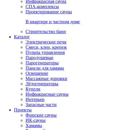
Инфракрасная сауна
СПА-комплексы
Проектирование сауны
В квартире и частном доме
Строительство бани
Каталог
Электрические печи
Смеси, клеи, крепеж
Пульты управления
Пародушевые
Парогенераторы
Панели для хамама
Освещение
Массажные дорожки
Лёдогенераторы
Купели
Инфракрасные сауны
Интерьер
Запасные части
Проекты
Финские сауны
ИК-сауны
Хамамы