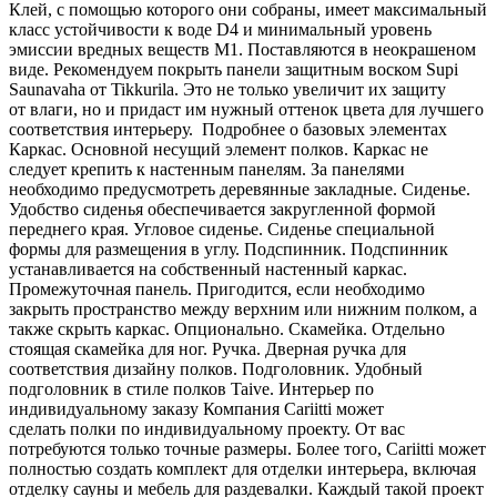
Клей, с помощью которого они собраны, имеет максимальный
класс устойчивости к воде D4 и минимальный уровень
эмиссии вредных веществ M1. Поставляются в неокрашеном
виде. Рекомендуем покрыть панели защитным воском Supi
Saunavaha от Tikkurila. Это не только увеличит их защиту
от влаги, но и придаст им нужный оттенок цвета для лучшего
соответствия интерьеру. Подробнее о базовых элементах
Каркас. Основной несущий элемент полков. Каркас не
следует крепить к настенным панелям. За панелями
необходимо предусмотреть деревянные закладные. Сиденье.
Удобство сиденья обеспечивается закругленной формой
переднего края. Угловое сиденье. Сиденье специальной
формы для размещения в углу. Подспинник. Подспинник
устанавливается на собственный настенный каркас.
Промежуточная панель. Пригодится, если необходимо
закрыть пространство между верхним или нижним полком, а
также скрыть каркас. Опционально. Скамейка. Отдельно
стоящая скамейка для ног. Ручка. Дверная ручка для
соответствия дизайну полков. Подголовник. Удобный
подголовник в стиле полков Taive. Интерьер по
индивидуальному заказу Компания Cariitti может
сделать полки по индивидуальному проекту. От вас
потребуются только точные размеры. Более того, Cariitti может
полностью создать комплект для отделки интерьера, включая
отделку сауны и мебель для раздевалки. Каждый такой проект