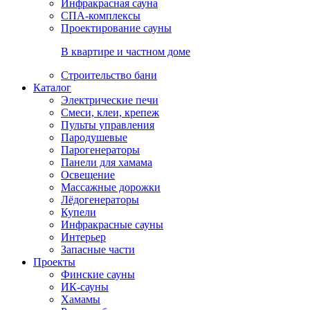
Инфракрасная сауна
СПА-комплексы
Проектирование сауны
В квартире и частном доме
Строительство бани
Каталог
Электрические печи
Смеси, клеи, крепеж
Пульты управления
Пародушевые
Парогенераторы
Панели для хамама
Освещение
Массажные дорожки
Лёдогенераторы
Купели
Инфракрасные сауны
Интерьер
Запасные части
Проекты
Финские сауны
ИК-сауны
Хамамы