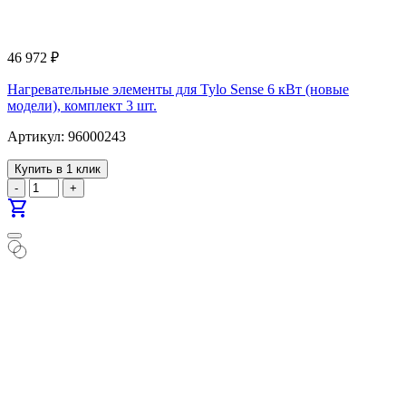
46 972
₽
Нагревательные элементы для Tylo Sense 6 кВт (новые
модели), комплект 3 шт.
Артикул: 96000243
Купить в 1 клик
-
+
shopping_cart