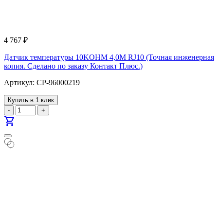
4 767
₽
Датчик температуры 10KOHM 4,0M RJ10 (Точная инженерная
копия. Cделано по заказу Контакт Плюс.)
Артикул: CP-96000219
Купить в 1 клик
-
+
shopping_cart