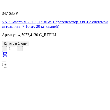
347 635
₽
VAPO-therm VG 503, 7,5 кВт (Парогенератор 3 кВт с системой
автозалива, 7-10 м³, 20 кг камней)
Артикул: 4,5073,4130 G_REFILL
Купить в 1 клик
-
+
shopping_cart