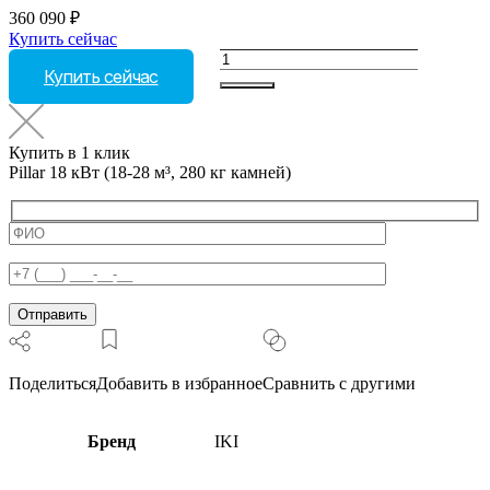
360 090
₽
Купить сейчас
Количество
Купить сейчас
товара
Pillar
18
кВт
Купить в 1 клик
(18-
Pillar 18 кВт (18-28 м³, 280 кг камней)
28
м³,
280
кг
камней)
Поделиться
Добавить в избранное
Сравнить с другими
Бренд
IKI