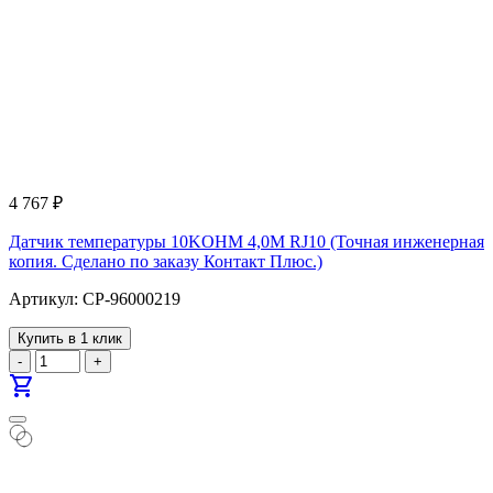
4 767
₽
Датчик температуры 10KOHM 4,0M RJ10 (Точная инженерная
копия. Cделано по заказу Контакт Плюс.)
Артикул: CP-96000219
Купить в 1 клик
-
+
shopping_cart