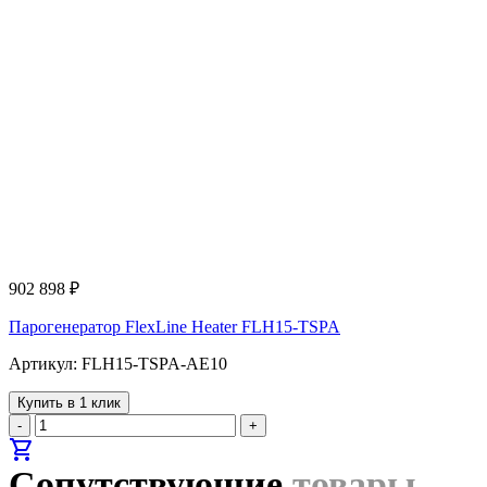
902 898
₽
Парогенератор FlexLine Heater FLH15-TSPA
Артикул: FLH15-TSPA-AE10
Купить в 1 клик
-
+
shopping_cart
Сопутствующие
товары