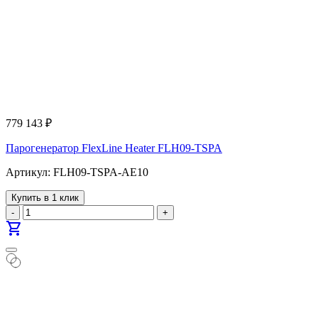
779 143
₽
Парогенератор FlexLine Heater FLH09-TSPA
Артикул: FLH09-TSPA-AE10
Купить в 1 клик
-
+
shopping_cart