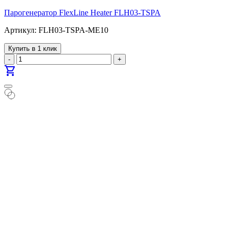
Парогенератор FlexLine Heater FLH03-TSPA
Артикул: FLH03-TSPA-ME10
Купить в 1 клик
-
+
shopping_cart