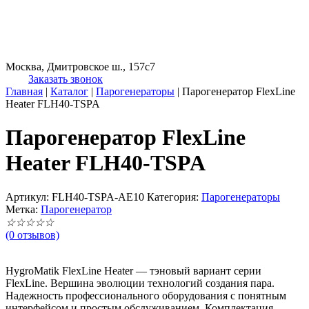
Москва, Дмитровское ш., 157с7
Заказать звонок
Главная
|
Каталог
|
Парогенераторы
|
Парогенератор FlexLine
Heater FLH40-TSPA
Парогенератор FlexLine
Heater FLH40-TSPA
Артикул:
FLH40-TSPA-AE10
Категория:
Парогенераторы
Метка:
Парогенератор
☆
☆
☆
☆
☆
(0 отзывов)
HygroMatik FlexLine Heater — тэновый вариант серии
FlexLine. Вершина эволюции технологий создания пара.
Надежность профессионального оборудования с понятным
интерфейсом и простым обслуживанием. Комплектация