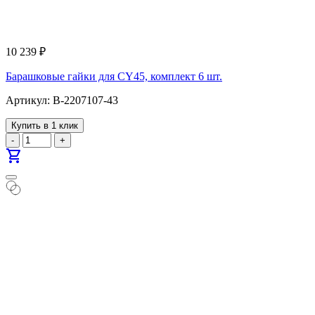
10 239
₽
Барашковые гайки для CY45, комплект 6 шт.
Артикул: B-2207107-43
Купить в 1 клик
-
+
shopping_cart