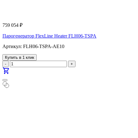
759 054
₽
Парогенератор FlexLine Heater FLH06-TSPA
Артикул: FLH06-TSPA-AE10
Купить в 1 клик
-
+
shopping_cart