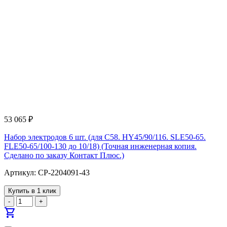
53 065
₽
Набор электродов 6 шт. (для С58. HY45/90/116. SLE50-65.
FLE50-65/100-130 до 10/18) (Точная инженерная копия.
Cделано по заказу Контакт Плюс.)
Артикул: CP-2204091-43
Купить в 1 клик
-
+
shopping_cart