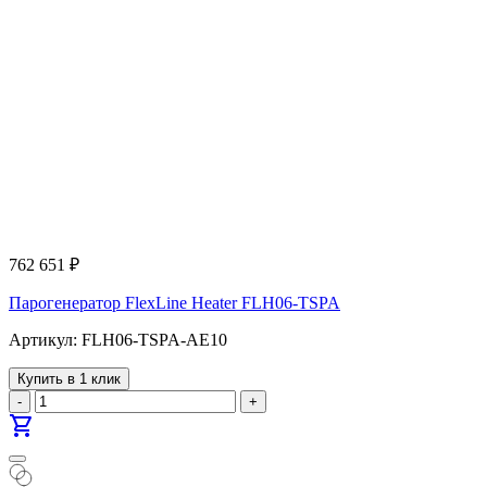
762 651
₽
Парогенератор FlexLine Heater FLH06-TSPA
Артикул: FLH06-TSPA-AE10
Купить в 1 клик
-
+
shopping_cart