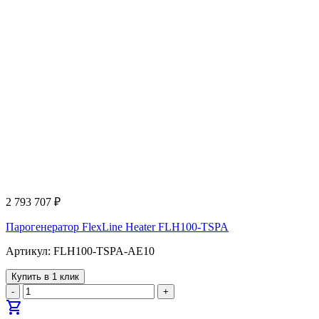
2 793 707
₽
Парогенератор FlexLine Heater FLH100-TSPA
Артикул: FLH100-TSPA-AE10
Купить в 1 клик
-
+
shopping_cart