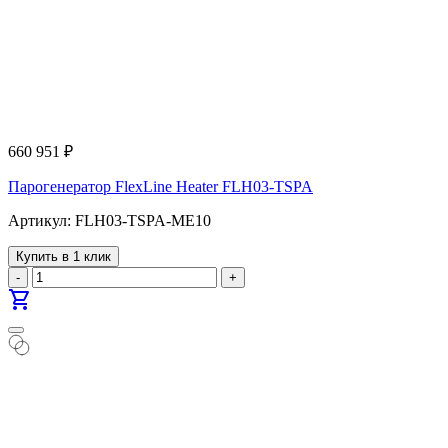
660 951
₽
Парогенератор FlexLine Heater FLH03-TSPA
Артикул: FLH03-TSPA-ME10
Купить в 1 клик
-
+
shopping_cart