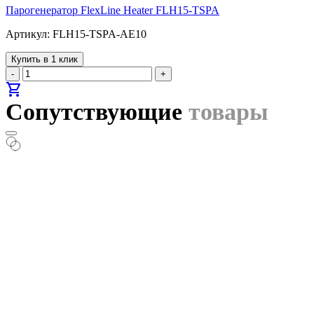
Парогенератор FlexLine Heater FLH15-TSPA
Артикул: FLH15-TSPA-AE10
Купить в 1 клик
-
+
shopping_cart
Сопутствующие
товары