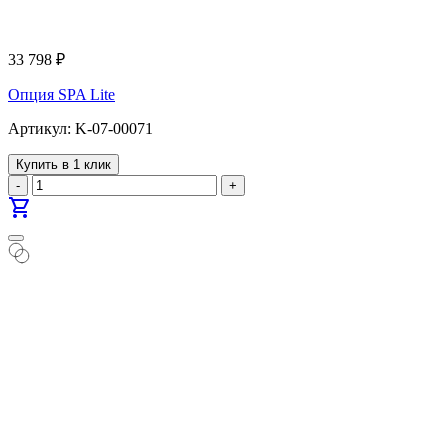
33 798
₽
Опция SPA Lite
Артикул: K-07-00071
Купить в 1 клик
-
+
shopping_cart