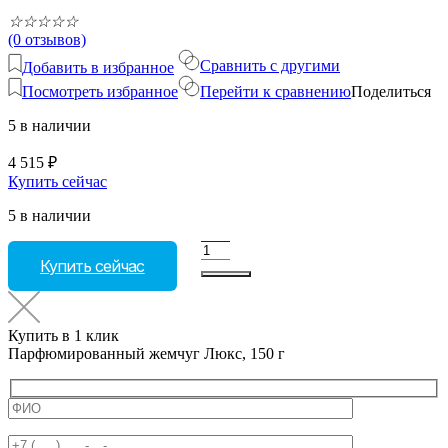
☆
☆
☆
☆
☆
(0 отзывов)
Сравнить с другими
Добавить в избранное
Посмотреть избранное
Перейти к сравнению
Поделиться
5 в наличии
4 515
₽
Купить сейчас
5 в наличии
Количество
Купить сейчас
товара
Парфюмированный
жемчуг
Люкс,
Купить в 1 клик
150
Парфюмированный жемчуг Люкс, 150 г
г