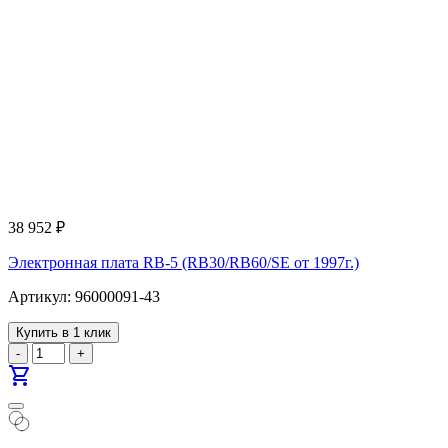
38 952
₽
Электронная плата RB-5 (RB30/RB60/SE от 1997г.)
Артикул: 96000091-43
Купить в 1 клик
-
+
shopping_cart