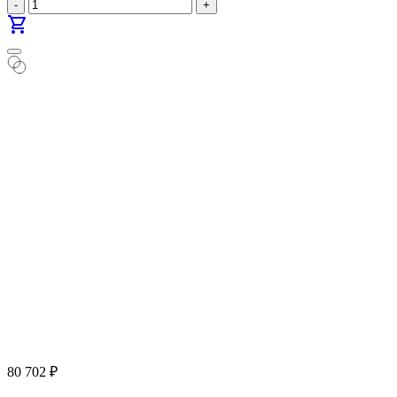
-
+
shopping_cart
80 702
₽