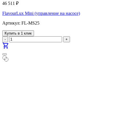
46 511
₽
FlavourLux Mini (управление на насосе)
Артикул: FL-MS25
Купить в 1 клик
-
+
shopping_cart