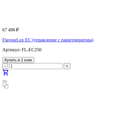
67 496
₽
FlavourLux EC (управление с парогенератора)
Артикул: FL-EC250
Купить в 1 клик
-
+
shopping_cart