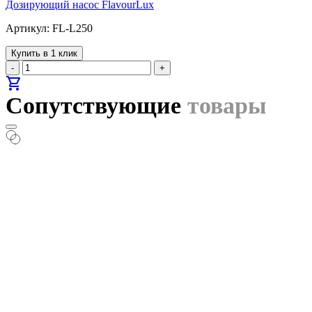
Дозирующий насос FlavourLux
Артикул: FL-L250
Купить в 1 клик
-
+
shopping_cart
Сопутствующие
товары