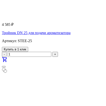
4 585
₽
Тройник DN 25 для подачи ароматизатора
Артикул: STEE-25
Купить в 1 клик
-
+
shopping_cart