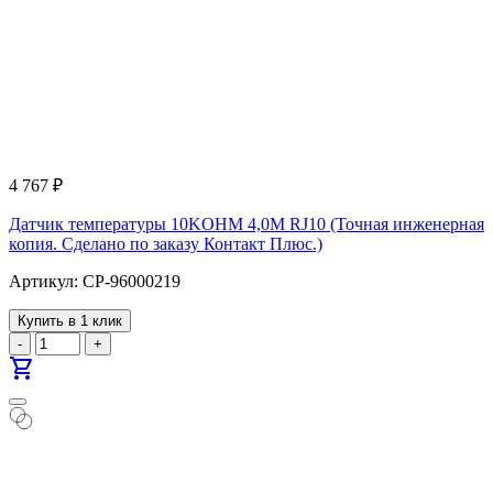
4 767
₽
Датчик температуры 10KOHM 4,0M RJ10 (Точная инженерная
копия. Cделано по заказу Контакт Плюс.)
Артикул: CP-96000219
Купить в 1 клик
-
+
shopping_cart