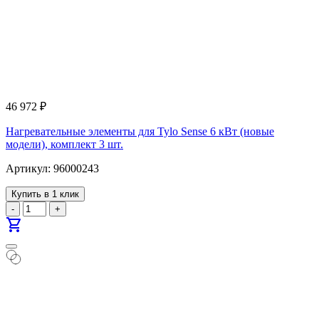
46 972
₽
Нагревательные элементы для Tylo Sense 6 кВт (новые
модели), комплект 3 шт.
Артикул: 96000243
Купить в 1 клик
-
+
shopping_cart