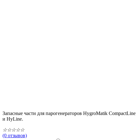
Запасные части для парогенераторов HygroMatik CompactLine
и HyLine.
☆
☆
☆
☆
☆
(0 отзывов)