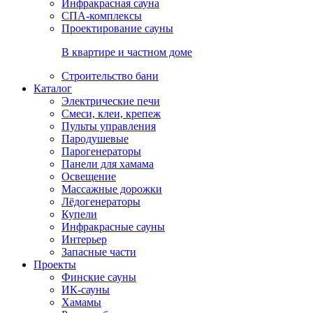
Инфракрасная сауна
СПА-комплексы
Проектирование сауны
В квартире и частном доме
Строительство бани
Каталог
Электрические печи
Смеси, клеи, крепеж
Пульты управления
Пародушевые
Парогенераторы
Панели для хамама
Освещение
Массажные дорожки
Лёдогенераторы
Купели
Инфракрасные сауны
Интерьер
Запасные части
Проекты
Финские сауны
ИК-сауны
Хамамы