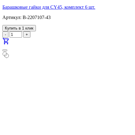
Барашковые гайки для CY45, комплект 6 шт.
Артикул: B-2207107-43
Купить в 1 клик
-
+
shopping_cart