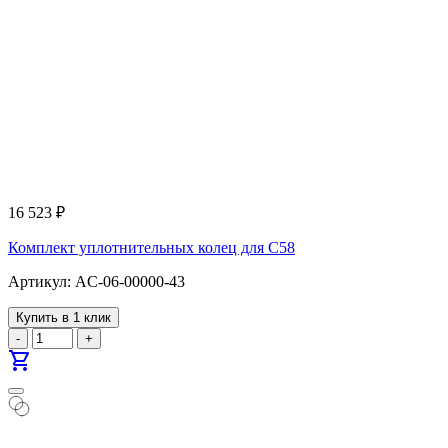
16 523
₽
Комплект уплотнительных колец для С58
Артикул: AC-06-00000-43
Купить в 1 клик
-
+
shopping_cart