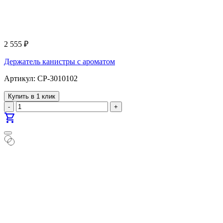
2 555
₽
Держатель канистры с ароматом
Артикул: CP-3010102
Купить в 1 клик
-
+
shopping_cart