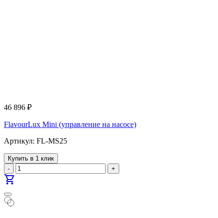
46 896
₽
FlavourLux Mini (управление на насосе)
Артикул: FL-MS25
Купить в 1 клик
-
+
shopping_cart