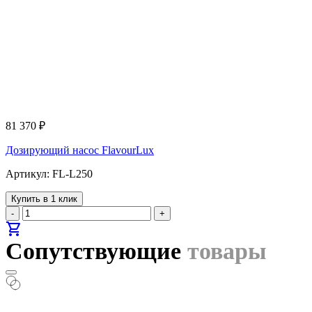
81 370
₽
Дозирующий насос FlavourLux
Артикул: FL-L250
Купить в 1 клик
-
+
shopping_cart
Сопутствующие
товары