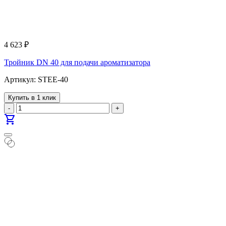
4 623
₽
Тройник DN 40 для подачи ароматизатора
Артикул: STEE-40
Купить в 1 клик
-
+
shopping_cart