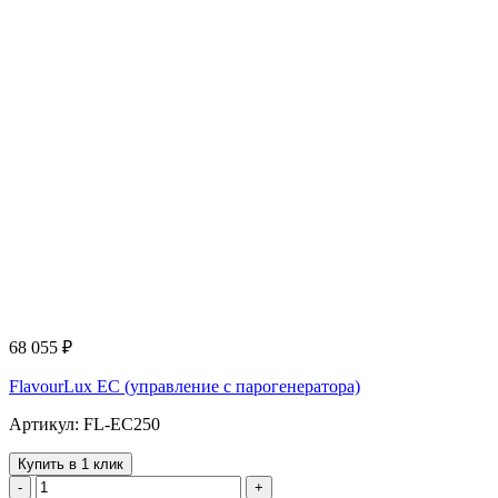
68 055
₽
FlavourLux EC (управление с парогенератора)
Артикул: FL-EC250
Купить в 1 клик
-
+