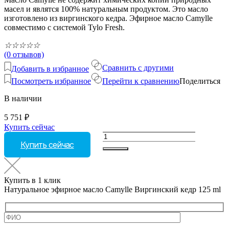
масел и являтся 100% натуральным продуктом. Это масло
изготовлено из виргинского кедра. Эфирное масло Camylle
совместимо с системой Tylo Fresh.
☆
☆
☆
☆
☆
(0 отзывов)
Сравнить с другими
Добавить в избранное
Посмотреть избранное
Перейти к сравнению
Поделиться
В наличии
5 751
₽
Купить сейчас
Количество
Купить сейчас
товара
Натуральное
эфирное
масло
Купить в 1 клик
Camylle
Натуральное эфирное масло Camylle Виргинский кедр 125 ml
Виргинский
кедр
125
ml