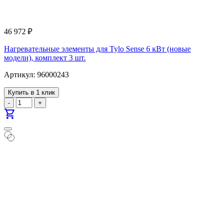
46 972
₽
Нагревательные элементы для Tylo Sense 6 кВт (новые
модели), комплект 3 шт.
Артикул: 96000243
Купить в 1 клик
-
+
shopping_cart