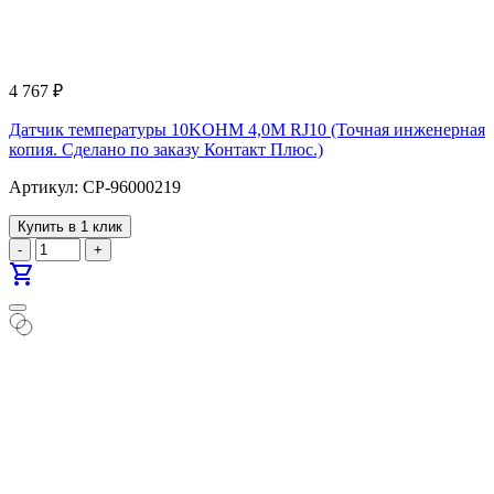
4 767
₽
Датчик температуры 10KOHM 4,0M RJ10 (Точная инженерная
копия. Cделано по заказу Контакт Плюс.)
Артикул: CP-96000219
Купить в 1 клик
-
+
shopping_cart