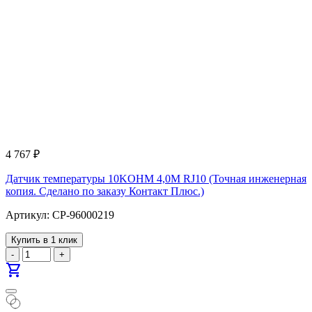
4 767
₽
Датчик температуры 10KOHM 4,0M RJ10 (Точная инженерная
копия. Cделано по заказу Контакт Плюс.)
Артикул: CP-96000219
Купить в 1 клик
-
+
shopping_cart