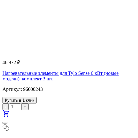
46 972
₽
Нагревательные элементы для Tylo Sense 6 кВт (новые
модели), комплект 3 шт.
Артикул: 96000243
Купить в 1 клик
-
+
shopping_cart