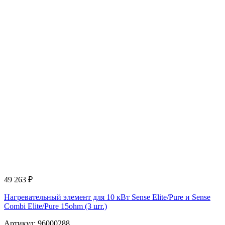
49 263
₽
Нагревательный элемент для 10 кВт Sense Elite/Pure и Sense
Combi Elite/Pure 15ohm (3 шт.)
Артикул: 96000288