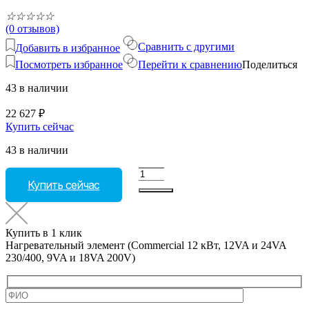
☆
☆
☆
☆
☆
(0 отзывов)
Сравнить с другими
Добавить в избранное
Посмотреть избранное
Перейти к сравнению
Поделиться
43 в наличии
22 627
₽
Купить сейчас
43 в наличии
Количество
Купить сейчас
товара
Нагревательный
элемент
(Commercial
Купить в 1 клик
12
Нагревательный элемент (Commercial 12 кВт, 12VA и 24VA
кВт,
230/400, 9VA и 18VA 200V)
12VA
и
24VA
230/400,