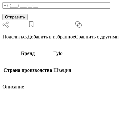
9VA
и
18VA
200V)
Поделиться
Добавить в избранное
Сравнить с другими
Бренд
Tylo
Страна производства
Швеция
Описание