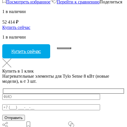
Посмотреть избранное
Перейти к сравнению
Поделиться
1 в наличии
52 414
₽
Купить сейчас
1 в наличии
Количество
Купить сейчас
товара
Нагревательные
элементы
для
Купить в 1 клик
Tylo
Нагревательные элементы для Tylo Sense 8 кВт (новые
Sense
модели), к-т 3 шт.
8
кВт
(новые
модели),
к-
т
3
шт.