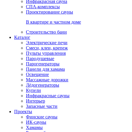
Инфракрасная сауна
СПА-комплексы
Проектирование сауны
В квартире и частном доме
Строительство бани
Каталог
Электрические печи
Смеси, клеи, крепеж
Пульты управления
Пародушевые
Парогенераторы
Панели для хамама
Освещение
Массажные дорожки
Лёдогенераторы
Купели
Инфракрасные сауны
Интерьер
Запасные части
Проекты
Финские сауны
ИК-сауны
Хамамы