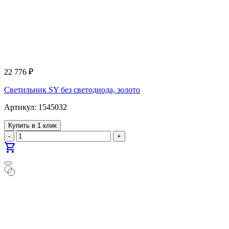
22 776
₽
Светильник SY без светодиода, золото
Артикул: 1545032
Купить в 1 клик
-
+
shopping_cart