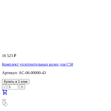
16 523
₽
Комплект уплотнительных колец для С58
Артикул: AC-06-00000-43
Купить в 1 клик
-
+
shopping_cart