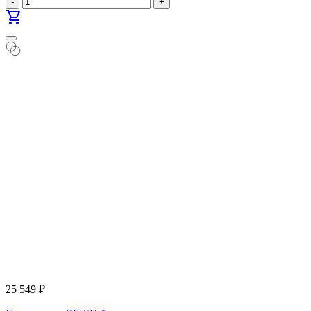
-
+
shopping_cart
25 549
₽