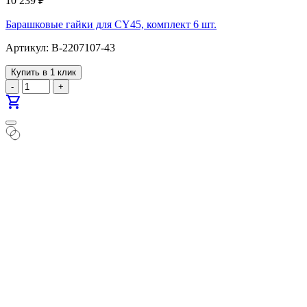
10 239
₽
Барашковые гайки для CY45, комплект 6 шт.
Артикул: B-2207107-43
Купить в 1 клик
-
+
shopping_cart