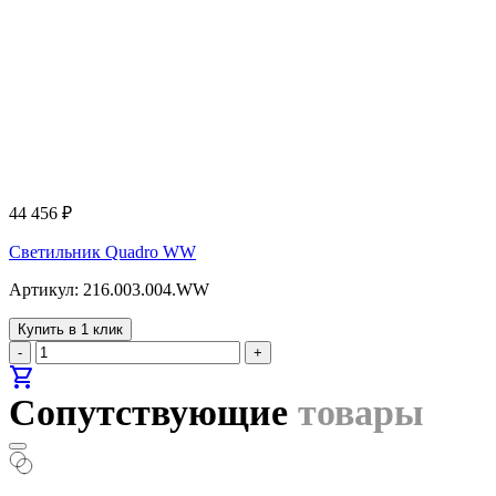
44 456
₽
Светильник Quadro WW
Артикул: 216.003.004.WW
Купить в 1 клик
-
+
shopping_cart
Сопутствующие
товары