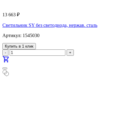
13 663
₽
Светильник SY без светодиода, нержав. сталь
Артикул: 1545030
Купить в 1 клик
-
+
shopping_cart