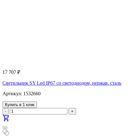
17 707
₽
Светильник SY Led IP67 со светодиодом, нержав. сталь
Артикул: 1532660
Купить в 1 клик
-
+
shopping_cart