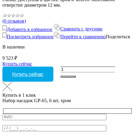
отверстие диаметром 12 мм.
☆
☆
☆
☆
☆
(0 отзывов)
Сравнить с другими
Добавить в избранное
Посмотреть избранное
Перейти к сравнению
Поделиться
В наличии
9 523
₽
Купить сейчас
Количество
Купить сейчас
товара
Набор
насадок
GP-
Купить в 1 клик
65,
Набор насадок GP-65, 6 шт, хром
6
шт,
хром