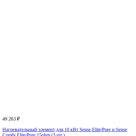
49 263
₽
Нагревательный элемент для 10 кВт Sense Elite/Pure и Sense
Combi Elite/Pure 15ohm (3 шт.)