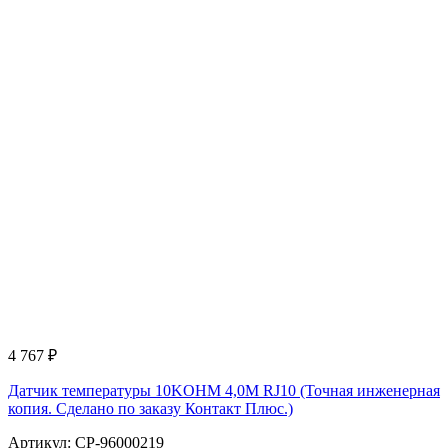
4 767
₽
Датчик температуры 10KOHM 4,0M RJ10 (Точная инженерная
копия. Cделано по заказу Контакт Плюс.)
Артикул: CP-96000219