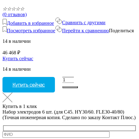
☆
☆
☆
☆
☆
(0 отзывов)
Сравнить с другими
Добавить в избранное
Посмотреть избранное
Перейти к сравнению
Поделиться
14 в наличии
46 468
₽
Купить сейчас
14 в наличии
Количество
Купить сейчас
товара
Набор
электродов
6
Купить в 1 клик
шт.
Набор электродов 6 шт. (для C45. HY30/60. FLE30-40/80)
(для
(Точная инженерная копия. Cделано по заказу Контакт Плюс.)
C45.
HY30/60.
FLE30-
40/80)