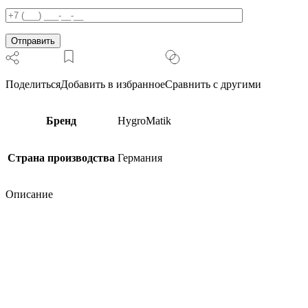
(Точная
инженерная
копия.
Cделано
по
заказу
Контакт
Поделиться
Добавить в избранное
Сравнить с другими
Плюс.)
Бренд
HygroMatik
Страна производства
Германия
Описание