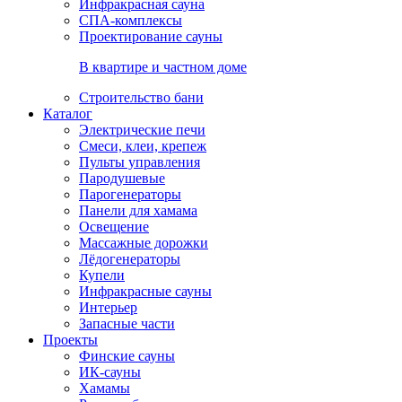
Инфракрасная сауна
СПА-комплексы
Проектирование сауны
В квартире и частном доме
Строительство бани
Каталог
Электрические печи
Смеси, клеи, крепеж
Пульты управления
Пародушевые
Парогенераторы
Панели для хамама
Освещение
Массажные дорожки
Лёдогенераторы
Купели
Инфракрасные сауны
Интерьер
Запасные части
Проекты
Финские сауны
ИК-сауны
Хамамы