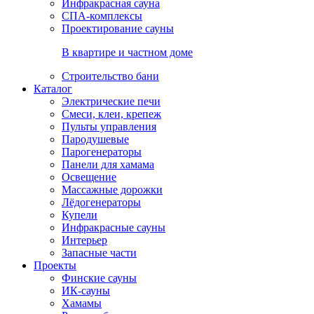
Инфракрасная сауна
СПА-комплексы
Проектирование сауны
В квартире и частном доме
Строительство бани
Каталог
Электрические печи
Смеси, клеи, крепеж
Пульты управления
Пародушевые
Парогенераторы
Панели для хамама
Освещение
Массажные дорожки
Лёдогенераторы
Купели
Инфракрасные сауны
Интерьер
Запасные части
Проекты
Финские сауны
ИК-сауны
Хамамы