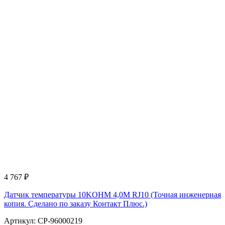
4 767
₽
Датчик температуры 10KOHM 4,0M RJ10 (Точная инженерная
копия. Cделано по заказу Контакт Плюс.)
Артикул: CP-96000219