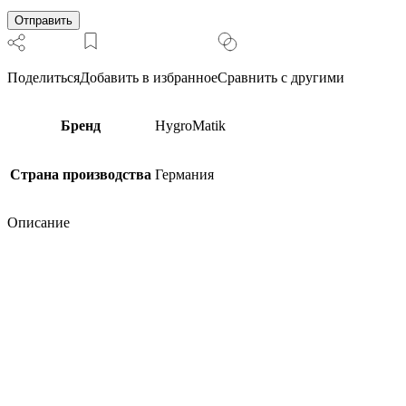
Cделано
по
заказу
Контакт
Плюс.)
Поделиться
Добавить в избранное
Сравнить с другими
Бренд
HygroMatik
Страна производства
Германия
Описание