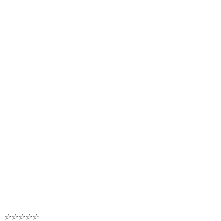
☆
☆
☆
☆
☆