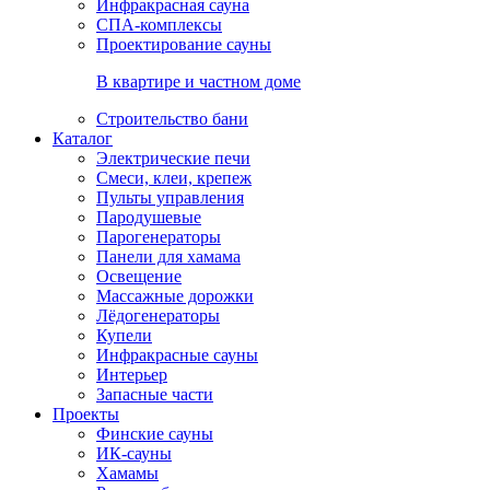
Инфракрасная сауна
СПА-комплексы
Проектирование сауны
В квартире и частном доме
Строительство бани
Каталог
Электрические печи
Смеси, клеи, крепеж
Пульты управления
Пародушевые
Парогенераторы
Панели для хамама
Освещение
Массажные дорожки
Лёдогенераторы
Купели
Инфракрасные сауны
Интерьер
Запасные части
Проекты
Финские сауны
ИК-сауны
Хамамы