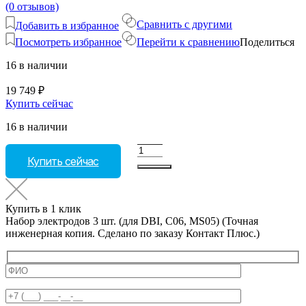
(0 отзывов)
Сравнить с другими
Добавить в избранное
Посмотреть избранное
Перейти к сравнению
Поделиться
16 в наличии
19 749
₽
Купить сейчас
16 в наличии
Количество
Купить сейчас
товара
Набор
электродов
3
Купить в 1 клик
шт.
Набор электродов 3 шт. (для DBI, C06, MS05) (Точная
(для
инженерная копия. Cделано по заказу Контакт Плюс.)
DBI,
C06,
MS05)
(Точная
инженерная
копия.