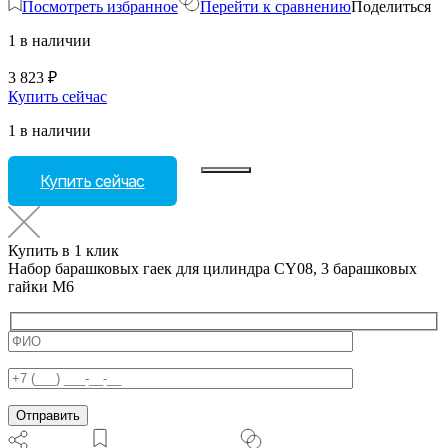
Посмотреть избранное
Перейти к сравнению
Поделиться
1 в наличии
3 823
₽
Купить сейчас
1 в наличии
Количество
Купить сейчас
товара
Набор
барашковых
гаек
Купить в 1 клик
для
Набор барашковых гаек для цилиндра CY08, 3 барашковых
цилиндра
гайки M6
CY08,
3
барашковых
гайки
M6