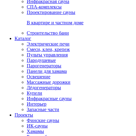
Инфракрасная сауна
СПА-комплексы
Проектирование сауны
В квартире и частном доме
Строительство бани
Каталог
Электрические печи
Смеси, клеи, крепеж
Пульты управления
Пародушевые
Парогенераторы
Панели для хамама
Освещение
Массажные дорожки
Лёдогенераторы
Купели
Инфракрасные сауны
Интерьер
Запасные части
Проекты
Финские сауны
ИК-сауны
Хамамы