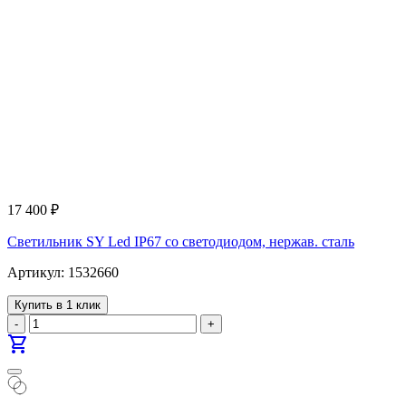
17 400
₽
Светильник SY Led IP67 со светодиодом, нержав. сталь
Артикул: 1532660
Купить в 1 клик
-
+
shopping_cart