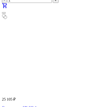
-
+
shopping_cart
25 105
₽