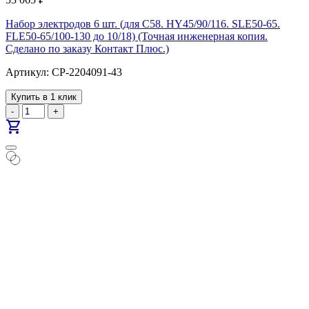
Набор электродов 6 шт. (для С58. HY45/90/116. SLE50-65.
FLE50-65/100-130 до 10/18) (Точная инженерная копия.
Cделано по заказу Контакт Плюс.)
Артикул: CP-2204091-43
Купить в 1 клик
-
+
shopping_cart