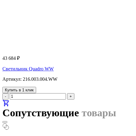
43 684
₽
Светильник Quadro WW
Артикул: 216.003.004.WW
Купить в 1 клик
-
+
shopping_cart
Сопутствующие
товары