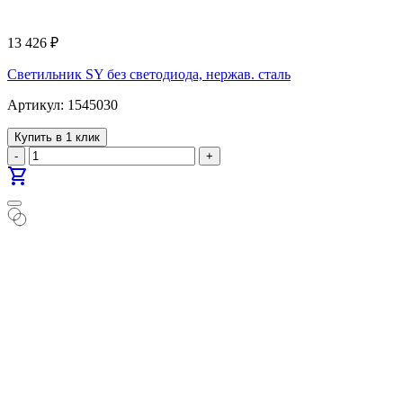
13 426
₽
Светильник SY без светодиода, нержав. сталь
Артикул: 1545030
Купить в 1 клик
-
+
shopping_cart