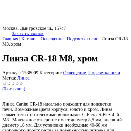
Москва, Дмитровское ш., 157с7
Заказать звонок
Главная
|
Каталог
|
Освещение
|
Подсветка печи
|
Линза CR-18
М8, хром
Линза CR-18 М8, хром
Артикул:
1538009
Категории:
Освещение
,
Подсветка печи
Метка:
Линза
☆
☆
☆
☆
☆
(0 отзывов)
Линза Сariitti CR-18 идеально подходит для подсветки
печи. Возможные цвета корпуса: золото и хром. Линза
совместима с оптическими волокнами C-Flex / S-Flex 4–6
M8. Монтажное отверстие имеет диаметр 8,5 мм, внешний
диаметр 18 мм. Для установки необходимо 40-60 мм
свободного пространства за поверхностью потолка или