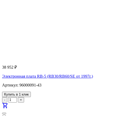
38 952
₽
Электронная плата RB-5 (RB30/RB60/SE от 1997г.)
Артикул: 96000091-43
Купить в 1 клик
-
+
shopping_cart