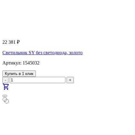
22 381
₽
Светильник SY без светодиода, золото
Артикул: 1545032
Купить в 1 клик
-
+
shopping_cart