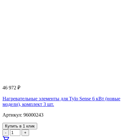
46 972
₽
Нагревательные элементы для Tylo Sense 6 кВт (новые
модели), комплект 3 шт.
Артикул: 96000243
Купить в 1 клик
-
+
shopping_cart