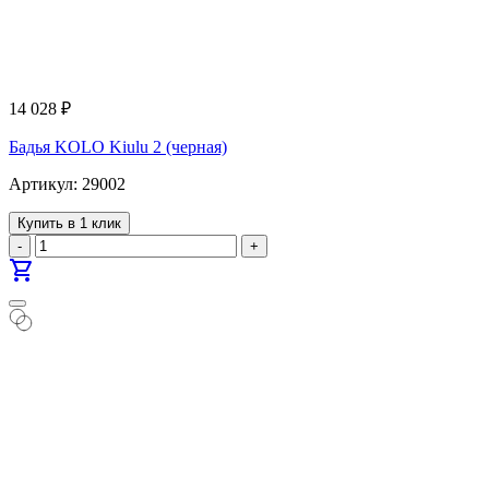
14 028
₽
Бадья KOLO Kiulu 2 (черная)
Артикул: 29002
Купить в 1 клик
-
+
shopping_cart