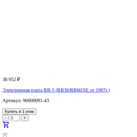
38 952
₽
Электронная плата RB-5 (RB30/RB60/SE от 1997г.)
Артикул: 96000091-43
Купить в 1 клик
-
+
shopping_cart