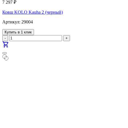
7 297
₽
Ковш KOLO Kauha 2 (черный)
Артикул: 29004
Купить в 1 клик
-
+
shopping_cart