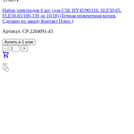
Набор электродов 6 шт. (для С58. HY45/90/116. SLE50-65.
FLE50-65/100-130 до 10/18) (Точная инженерная копия.
Cделано по заказу Контакт Плюс.)
Артикул: CP-2204091-43
Купить в 1 клик
-
+
shopping_cart