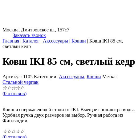
Москва, Дмитровское ш., 157с7
Заказать звонок
Главная
|
Каталог
|
Аксессуары
|
Ковши
|
Ковш IKI 85 см,
светлый кедр
Ковш IKI 85 см, светлый кедр
Артикул:
1105
Категории:
Аксессуары
,
Ковши
Метка:
Стальной черпак
☆
☆
☆
☆
☆
(0 отзывов)
Ковш из нержавеющей стали от IKI. Вмещает пол-литра воды.
Удобная ручка двух размеров на выбор. Ручная работа из
Финляндии.
☆
☆
☆
☆
☆
(0 отзывов)