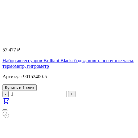
57 477
₽
Набор аксессуаров Brilliant Black: бадья, ковш, песочные часы,
термометр, гигрометр
Артикул: 90152400-5
Купить в 1 клик
-
+
shopping_cart