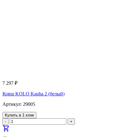
7 297
₽
Ковш KOLO Kauha 2 (белый)
Артикул: 29005
Купить в 1 клик
-
+
shopping_cart