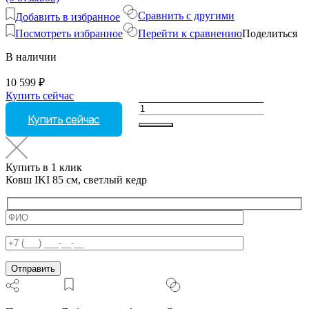
Сравнить с другими
Добавить в избранное
Посмотреть избранное
Перейти к сравнению
Поделиться
В наличии
10 599
₽
Купить сейчас
Количество
Купить сейчас
товара
Ковш
IKI
85
Купить в 1 клик
см,
Ковш IKI 85 см, светлый кедр
светлый
кедр