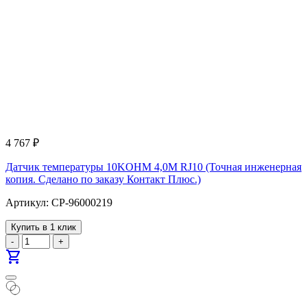
4 767
₽
Датчик температуры 10KOHM 4,0M RJ10 (Точная инженерная
копия. Cделано по заказу Контакт Плюс.)
Артикул: CP-96000219
Купить в 1 клик
-
+
shopping_cart