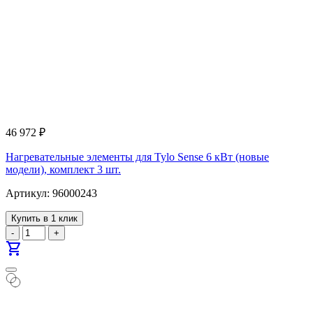
46 972
₽
Нагревательные элементы для Tylo Sense 6 кВт (новые
модели), комплект 3 шт.
Артикул: 96000243
Купить в 1 клик
-
+
shopping_cart