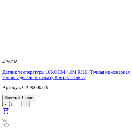
4 767
₽
Датчик температуры 10KOHM 4,0M RJ10 (Точная инженерная
копия. Cделано по заказу Контакт Плюс.)
Артикул: CP-96000219
Купить в 1 клик
-
+
shopping_cart