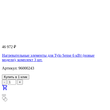
46 972
₽
Нагревательные элементы для Tylo Sense 6 кВт (новые
модели), комплект 3 шт.
Артикул: 96000243
Купить в 1 клик
-
+
shopping_cart