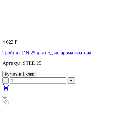
4 623
₽
Тройник DN 25 для подачи ароматизатора
Артикул: STEE-25
Купить в 1 клик
-
+
shopping_cart