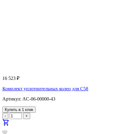
16 523
₽
Комплект уплотнительных колец для С58
Артикул: AC-06-00000-43
Купить в 1 клик
-
+
shopping_cart