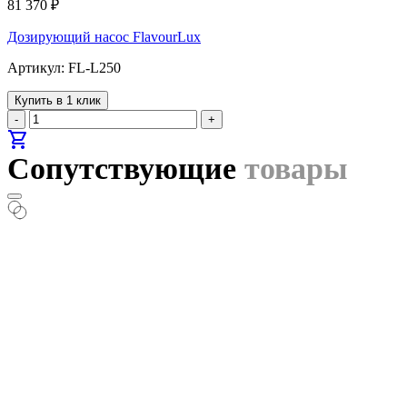
81 370
₽
Дозирующий насос FlavourLux
Артикул: FL-L250
Купить в 1 клик
-
+
shopping_cart
Сопутствующие
товары