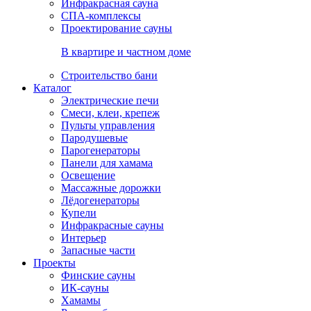
Инфракрасная сауна
СПА-комплексы
Проектирование сауны
В квартире и частном доме
Строительство бани
Каталог
Электрические печи
Смеси, клеи, крепеж
Пульты управления
Пародушевые
Парогенераторы
Панели для хамама
Освещение
Массажные дорожки
Лёдогенераторы
Купели
Инфракрасные сауны
Интерьер
Запасные части
Проекты
Финские сауны
ИК-сауны
Хамамы