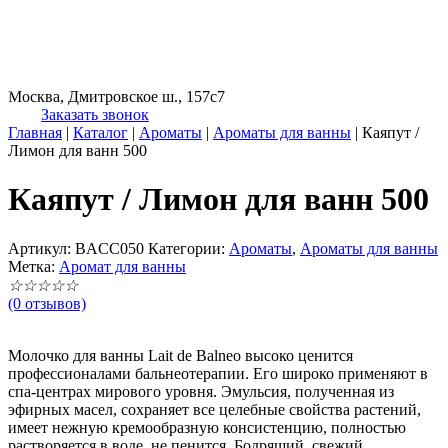
Москва, Дмитровское ш., 157с7
Заказать звонок
Главная
|
Каталог
|
Ароматы
|
Ароматы для ванны
|
Каяпут /
Лимон для ванн 500
Каяпут / Лимон для ванн 500
Артикул:
BACC050
Категории:
Ароматы
,
Ароматы для ванны
Метка:
Аромат для ванны
☆
☆
☆
☆
☆
(0 отзывов)
Молочко для ванны Lait de Balneo высоко ценится
профессионалами бальнеотерапии. Его широко применяют в
спа-центрах мирового уровня. Эмульсия, полученная из
эфирных масел, сохраняет все целебные свойства растений,
имеет нежную кремообразную консистенцию, полностью
растворяется в воде, не пенится. Бодрящий, свежий,