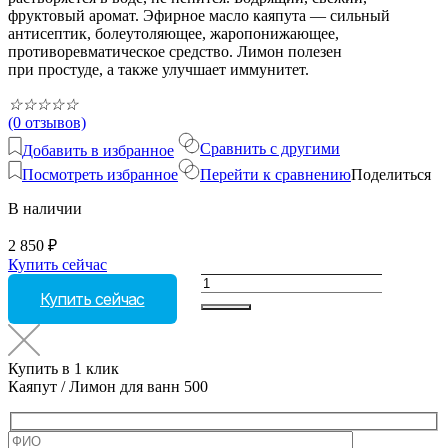
фруктовый аромат. Эфирное масло каяпута — сильный
антисептик, болеутоляющее, жаропонижающее,
противоревматическое средство. Лимон полезен
при простуде, а также улучшает иммунитет.
☆
☆
☆
☆
☆
(0 отзывов)
Сравнить с другими
Добавить в избранное
Посмотреть избранное
Перейти к сравнению
Поделиться
В наличии
2 850
₽
Купить сейчас
Количество
Купить сейчас
товара
Каяпут
/
Лимон
Купить в 1 клик
для
Каяпут / Лимон для ванн 500
ванн
500