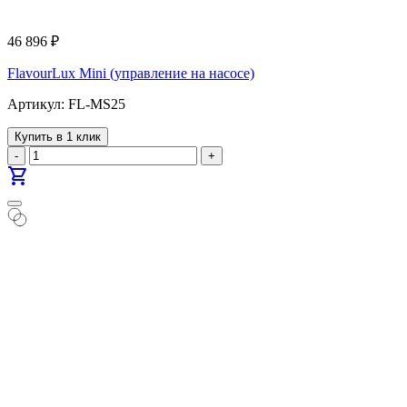
46 896
₽
FlavourLux Mini (управление на насосе)
Артикул: FL-MS25
Купить в 1 клик
-
+
shopping_cart