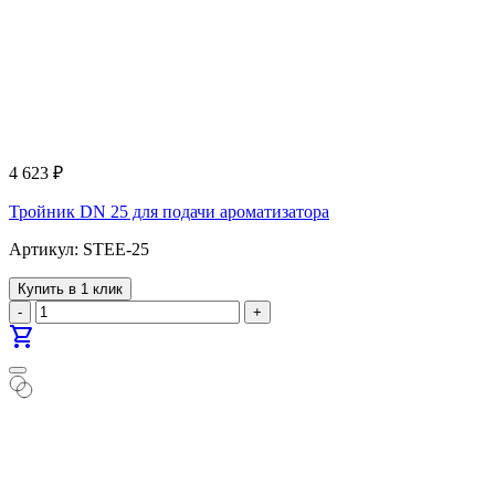
4 623
₽
Тройник DN 25 для подачи ароматизатора
Артикул: STEE-25
Купить в 1 клик
-
+
shopping_cart