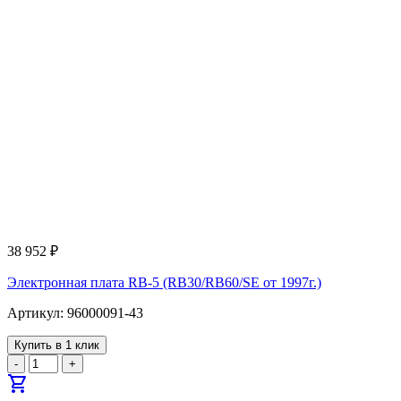
38 952
₽
Электронная плата RB-5 (RB30/RB60/SE от 1997г.)
Артикул: 96000091-43
Купить в 1 клик
-
+
shopping_cart