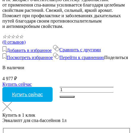
от применения спа-ванны усиливается благодаря целебным
свойствам растений. Свежий, сильный, яркий аромат.
Поможет при профилактике и заболеваниях дыхательных
путей благодаря своим противовоспалительным
и антимикробным свойствам.
☆
☆
☆
☆
☆
(0 отзывов)
Сравнить с другими
Добавить в избранное
Посмотреть избранное
Перейти к сравнению
Поделиться
В наличии
4 977
₽
Купить сейчас
Количество
Купить сейчас
товара
Эвкалипт
для
спа-
Купить в 1 клик
бассейнов
Эвкалипт для спа-бассейнов 1л
1л