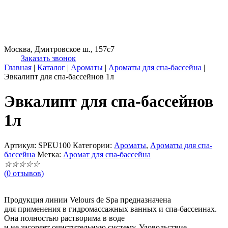
Москва, Дмитровское ш., 157с7
Заказать звонок
Главная
|
Каталог
|
Ароматы
|
Ароматы для спа-бассейна
|
Эвкалипт для спа-бассейнов 1л
Эвкалипт для спа-бассейнов
1л
Артикул:
SPEU100
Категории:
Ароматы
,
Ароматы для спа-
бассейна
Метка:
Аромат для спа-бассейна
☆
☆
☆
☆
☆
(0 отзывов)
Продукция линии Velours de Spa предназначена
для применения в гидромассажных ванных и спа-бассеинах.
Она полностью растворима в воде
и не засоряет очистительную систему. Удовольствие