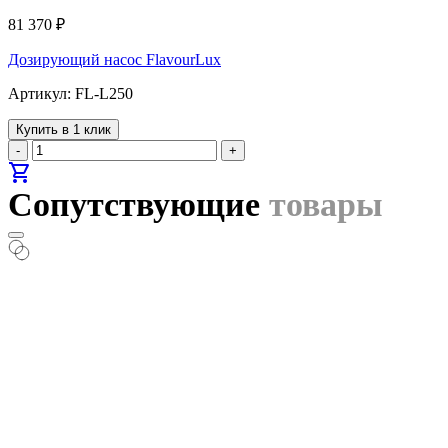
81 370
₽
Дозирующий насос FlavourLux
Артикул: FL-L250
Купить в 1 клик
-
+
shopping_cart
Сопутствующие
товары