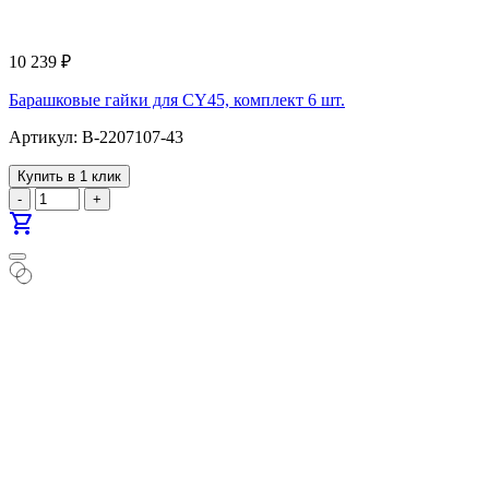
10 239
₽
Барашковые гайки для CY45, комплект 6 шт.
Артикул: B-2207107-43
Купить в 1 клик
-
+
shopping_cart