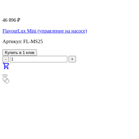
46 896
₽
FlavourLux Mini (управление на насосе)
Артикул: FL-MS25
Купить в 1 клик
-
+
shopping_cart