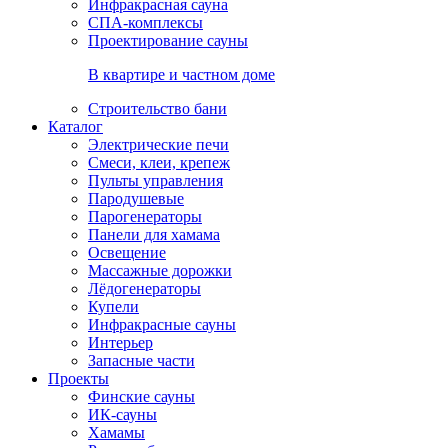
Инфракрасная сауна
СПА-комплексы
Проектирование сауны
В квартире и частном доме
Строительство бани
Каталог
Электрические печи
Смеси, клеи, крепеж
Пульты управления
Пародушевые
Парогенераторы
Панели для хамама
Освещение
Массажные дорожки
Лёдогенераторы
Купели
Инфракрасные сауны
Интерьер
Запасные части
Проекты
Финские сауны
ИК-сауны
Хамамы