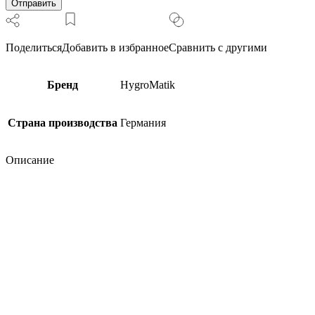
с
крепёжным
комплектом
Поделиться
Добавить в избранное
Сравнить с другими
Бренд
HygroMatik
Страна производства
Германия
Описание