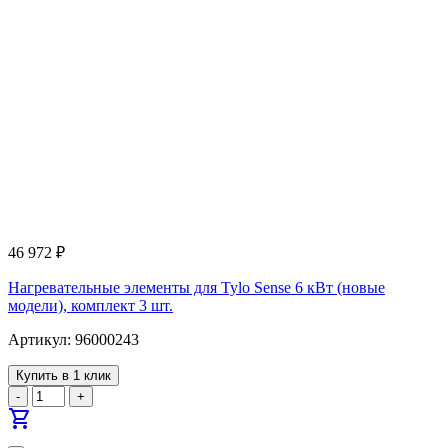
46 972
₽
Нагревательные элементы для Tylo Sense 6 кВт (новые
модели), комплект 3 шт.
Артикул: 96000243
Купить в 1 клик
-
+
shopping_cart