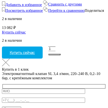
Сравнить с другими
Добавить в избранное
Посмотреть избранное
Перейти к сравнению
Поделиться
2 в наличии
13 082
₽
Купить сейчас
2 в наличии
Количество
Купить сейчас
товара
Электромагнитный
клапан
SL
Купить в 1 клик
3,4
Электромагнитный клапан SL 3,4 л/мин, 220–240 В, 0,2–10
л/
бар, с крепёжным комплектом
мин,
220–
240
В,
0,2–
10
бар,