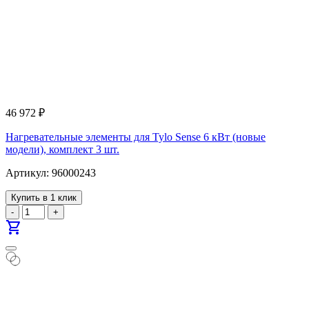
46 972
₽
Нагревательные элементы для Tylo Sense 6 кВт (новые
модели), комплект 3 шт.
Артикул: 96000243
Купить в 1 клик
-
+
shopping_cart