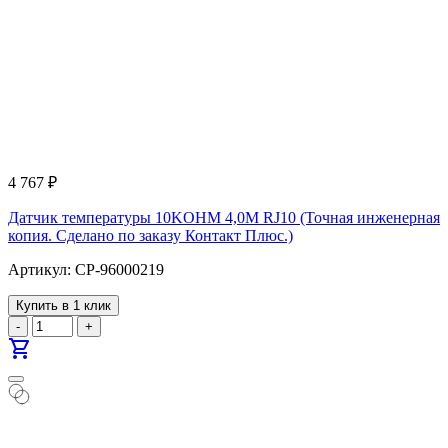
4 767
₽
Датчик температуры 10KOHM 4,0M RJ10 (Точная инженерная
копия. Cделано по заказу Контакт Плюс.)
Артикул: CP-96000219
Купить в 1 клик
-
+
shopping_cart