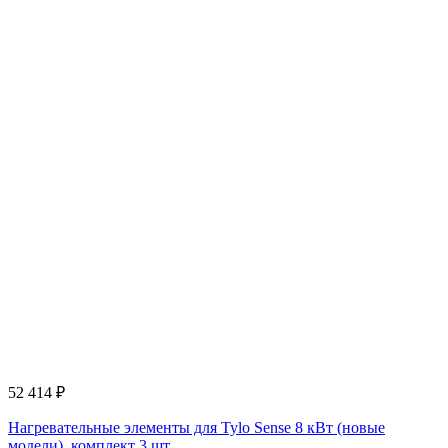
52 414
₽
Нагревательные элементы для Tylo Sense 8 кВт (новые
модели), комплект 3 шт.